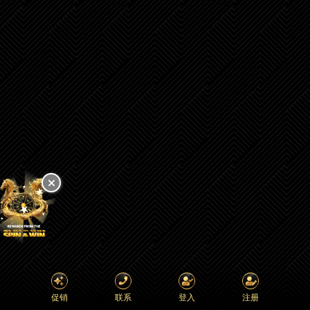
促销
联系
登入
注册