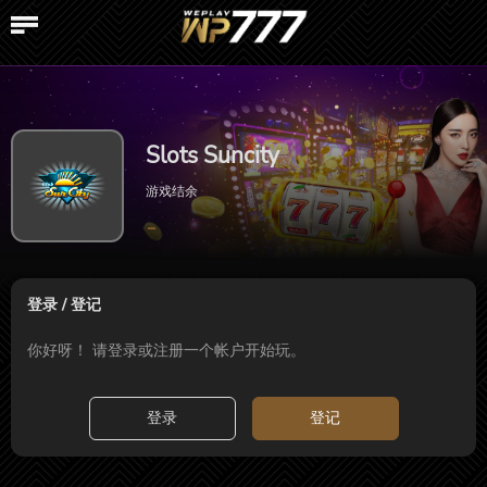
Slots Suncity
游戏结余
-
登录 / 登记
你好呀！ 请登录或注册一个帐户开始玩。
登录
登记