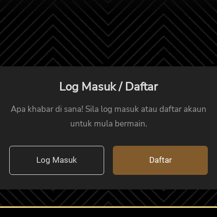
Log Masuk / Daftar
Apa khabar di sana! Sila log masuk atau daftar akaun
untuk mula bermain.
Log Masuk
Daftar